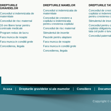
DREPTURILE
DREPTURILE MAMELOR
DREPTURILE TA
GRAVIDELOR
Concediul si indemnizatia de
Concediul de cres
Concediul si indemnizatia de
maternitate
copilului si indemni
maternitate
pentru cresterea co
Concediul de crestere a
Concediul de risc maternal
copilului si indemnizatia
Stimulentul de inse
pentru cresterea copilului
16 ore libere lunar pentru
Concediul pentru 
controale medicale
Concediul de risc maternal
copilului obligatori
tata cel putin o lun
Program redus de lucru
Stimulentul de insertie
Concediul paternal
Fara munca de noapte
Pauzele pentru alaptare
Fara munca in conditii grele
Fara munca de noapte
Concedierea, ilegala
Fara munca in conditii grele
Concedierea, ilegala
|
|
|
Acasa
Drepturile gravidelor si ale mamelor
Consiliere
Documen
Copyright © 