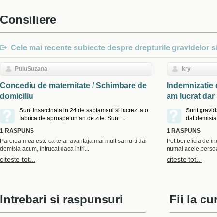
Consiliere
Cele mai recente subiecte despre drepturile gravidelor s
PuiuSuzana
kry
Concediu de maternitate / Schimbare de
Indemnizatie d
domiciliu
am lucrat dar 
Sunt insarcinata in 24 de saptamani si lucrez la o
Sunt gravid
fabrica de aproape un an de zile. Sunt ...
dat demisia
1 RASPUNS
1 RASPUNS
Parerea mea este ca te-ar avantaja mai mult sa nu-ti dai
Pot beneficia de in
demisia acum, intrucat daca intri...
numai acele persoa
citeste tot...
citeste tot...
Intrebari si raspunsuri
Fii la cu