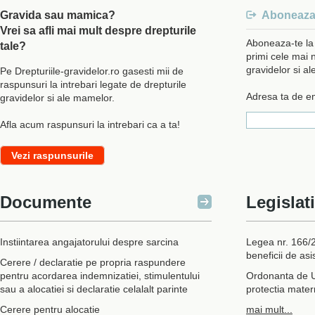
Gravida sau mamica?
Aboneaza-
Vrei sa afli mai mult despre drepturile
Aboneaza-te la 
tale?
primi cele mai n
gravidelor si a
Pe Drepturiile-gravidelor.ro gasesti mii de
raspunsuri la intrebari legate de drepturile
Adresa ta de em
gravidelor si ale mamelor.
Afla acum raspunsuri la intrebari ca a ta!
Vezi raspunsurile
Documente
Legislat
Instiintarea angajatorului despre sarcina
Legea nr. 166/
beneficii de asi
Cerere / declaratie pe propria raspundere
pentru acordarea indemnizatiei, stimulentului
Ordonanta de U
sau a alocatiei si declaratie celalalt parinte
protectia matern
Cerere pentru alocatie
mai mult...